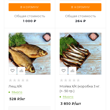
В КОРЗИНУ
В КОРЗИНУ
Общая стоимость
Общая стоимость
1 000 ₽
264 ₽
Лещ Х/К
Мойва Х/К (коробка 3 кг.
(+- 50 гр.)
Много
Много
528
₽
/кг
3 850
₽
/шт