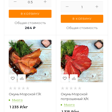
В КОРЗИНУ
В КОРЗИНУ
Общая стоимость
264 ₽
Общая стоимость
Окунь Морской Г/К
Окунь Морской
потрошеный Х/К
Много
Много
1 235
₽
/кг
1 315
₽
/кг