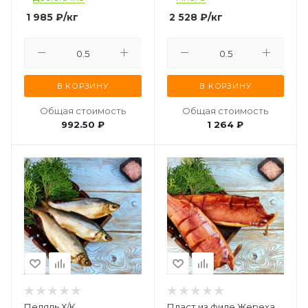
1 985
₽
/кг
2 528
₽
/кг
В КОРЗИНУ
В КОРЗИНУ
Общая стоимость
Общая стоимость
992.50 ₽
1 264 ₽
Пелядь Х/К
Пласт из филе Жереха