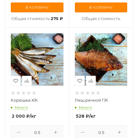
В КОРЗИНУ
В КОРЗИНУ
Общая стоимость
275 ₽
Общая стоимость
Корюшка Х/К
Лещ речной Г/К
Много
Много
2 000
₽
/кг
528
₽
/кг