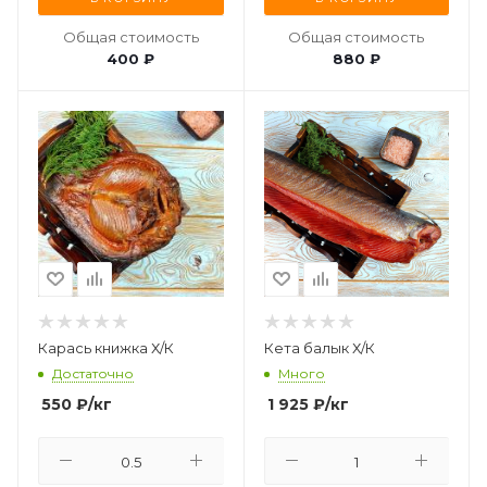
Общая стоимость
Общая стоимость
400 ₽
880 ₽
Карась книжка Х/К
Кета балык Х/К
Достаточно
Много
550
₽
/кг
1 925
₽
/кг