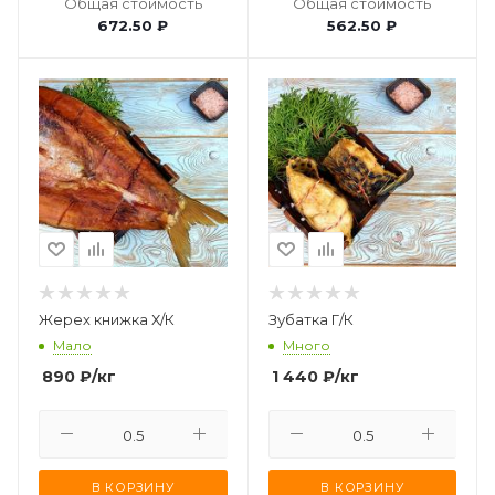
Общая стоимость
Общая стоимость
672.50 ₽
562.50 ₽
Жерех книжка Х/К
Зубатка Г/К
Мало
Много
890
₽
/кг
1 440
₽
/кг
В КОРЗИНУ
В КОРЗИНУ