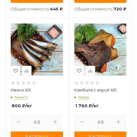
Общая стоимость
445 ₽
Общая стоимость
720 ₽
Иваси Х/К
Камбала с икрой Х/К
Много
Мало
800
₽
/кг
1 760
₽
/кг
В КОРЗИНУ
В КОРЗИНУ