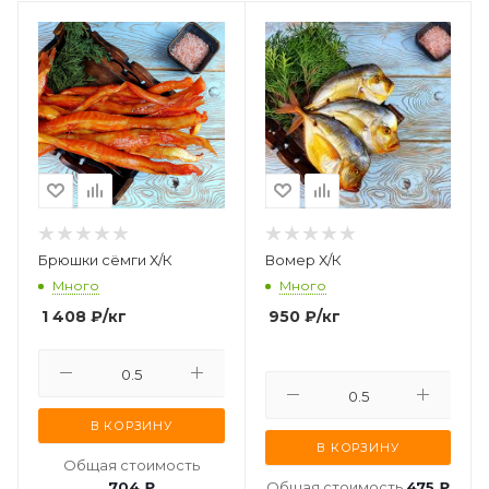
Брюшки сёмги Х/К
Вомер Х/К
Много
Много
1 408
₽
/кг
950
₽
/кг
В КОРЗИНУ
В КОРЗИНУ
Общая стоимость
704 ₽
Общая стоимость
475 ₽