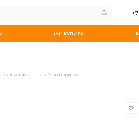
+7
И
КАК КУПИТЬ
—
го копчения
Стейк из Нерки Х/К