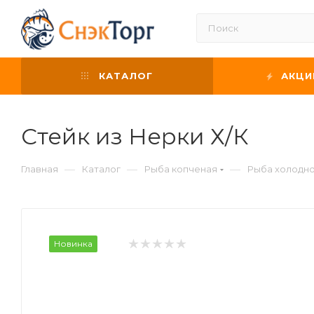
КАТАЛОГ
АКЦИ
Стейк из Нерки Х/К
—
—
—
Главная
Каталог
Рыба копченая
Рыба холодно
Новинка