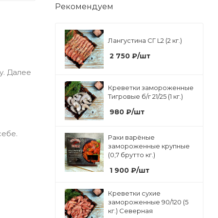
Рекомендуем
Лангустина СГ L2 (2 кг.)
2 750
₽
/шт
у. Далее
Креветки замороженные
Тигровые б/г 21/25 (1 кг.)
980
₽
/шт
себе.
Раки варёные
замороженные крупные
(0,7 брутто кг.)
1 900
₽
/шт
Креветки сухие
замороженные 90/120 (5
кг.) Северная