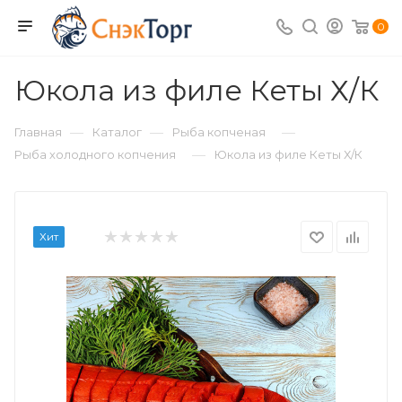
0
Юкола из филе Кеты Х/К
—
—
—
Главная
Каталог
Рыба копченая
—
Рыба холодного копчения
Юкола из филе Кеты Х/К
Хит