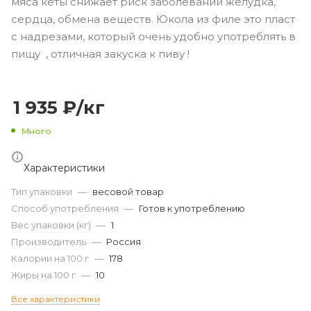
мяса кеты снижает риск заболеваний желудка,
сердца, обмена веществ. Юкола из филе это пласт
с надрезами, который очень удобно употреблять в
пищу , отличная закуска к пиву !
1 935
₽
/кг
Много
Характеристики
Тип упаковки
—
весовой товар
Способ употребления
—
Готов к употреблению
Вес упаковки (кг)
—
1
Производитель
—
Россия
Калории на 100 г
—
178
Жиры на 100 г
—
10
Все характеристики