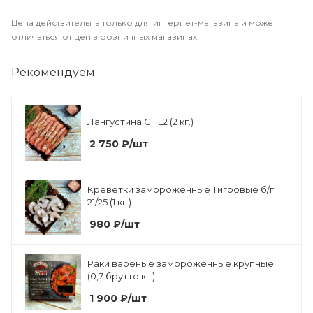
Цена действительна только для интернет-магазина и может
отличаться от цен в розничных магазинах
Рекомендуем
Лангустина СГ L2 (2 кг.)
2 750
₽
/шт
Креветки замороженные Тигровые б/г
21/25 (1 кг.)
980
₽
/шт
Раки варёные замороженные крупные
(0,7 брутто кг.)
1 900
₽
/шт