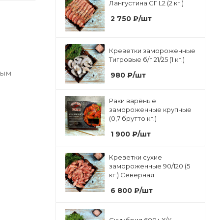
Лангустина СГ L2 (2 кг.)
2 750
₽
/шт
Креветки замороженные
Тигровые б/г 21/25 (1 кг.)
ным
980
₽
/шт
Раки варёные
замороженные крупные
(0,7 брутто кг.)
1 900
₽
/шт
Креветки сухие
замороженные 90/120 (5
кг.) Северная
6 800
₽
/шт