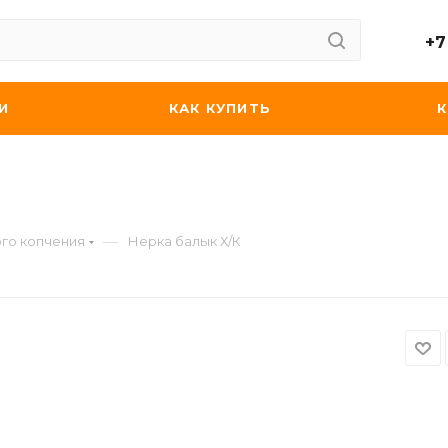
+7
И
КАК КУПИТЬ
—
го копчения
Нерка балык Х/К