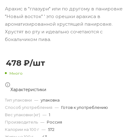
Арахис в "глазури" или по другому в панировке
"Новый восток" ' это орешки арахиса в
ароматизированной хрустящей панировке.
Хрустят во рту и идеально сочетаются с
бокальчиком пива.
478
₽
/шт
Много
Характеристики
Тип упаковки
—
упаковка
Способ употребления
—
Готов к употреблению
Вес упаковки (кг)
—
1
Производитель
—
Россия
Калории на 100 г
—
572
Жиры на 100 г
—
43