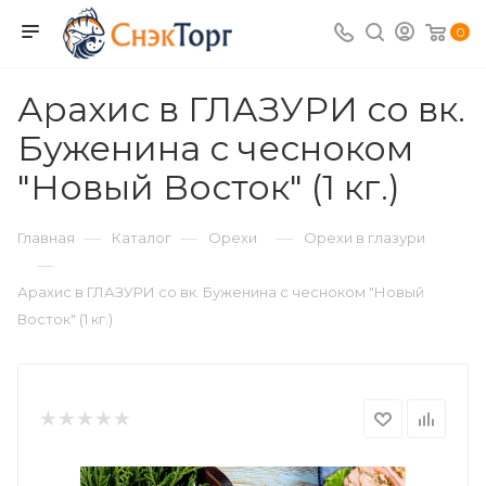
0
Арахис в ГЛАЗУРИ со вк.
Буженина с чесноком
"Новый Восток" (1 кг.)
—
—
—
Главная
Каталог
Орехи
Орехи в глазури
—
Арахис в ГЛАЗУРИ со вк. Буженина с чесноком "Новый
Восток" (1 кг.)