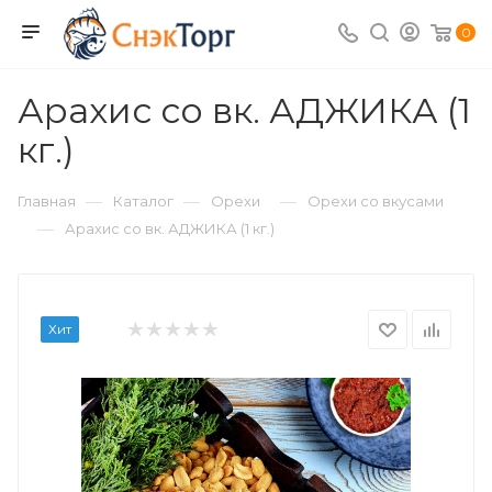
0
Арахис со вк. АДЖИКА (1
кг.)
—
—
—
Главная
Каталог
Орехи
Орехи со вкусами
—
Арахис со вк. АДЖИКА (1 кг.)
Хит