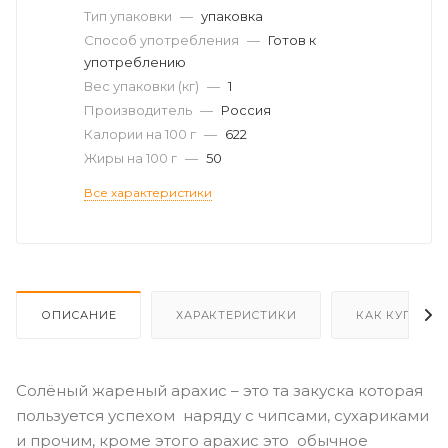
Тип упаковки
—
упаковка
Способ употребления
—
Готов к
употреблению
Вес упаковки (кг)
—
1
Производитель
—
Россия
Калории на 100 г
—
622
Жиры на 100 г
—
50
Все характеристики
ОПИСАНИЕ
ХАРАКТЕРИСТИКИ
КАК КУПИТЬ
Солёный жареный арахис – это та закуска которая
пользуется успехом наряду с чипсами, сухариками
и прочим, кроме этого арахис это обычное