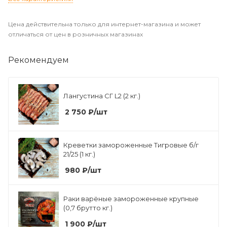
Цена действительна только для интернет-магазина и может
отличаться от цен в розничных магазинах
Рекомендуем
Лангустина СГ L2 (2 кг.)
2 750
₽
/шт
Креветки замороженные Тигровые б/г
21/25 (1 кг.)
980
₽
/шт
Раки варёные замороженные крупные
(0,7 брутто кг.)
1 900
₽
/шт