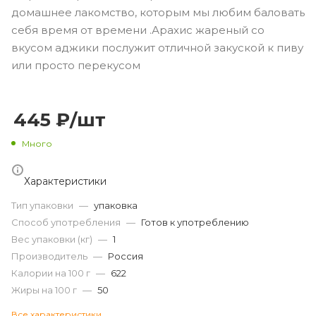
домашнее лакомство, которым мы любим баловать
себя время от времени .Арахис жареный со
вкусом аджики послужит отличной закуской к пиву
или просто перекусом
445
₽
/шт
Много
Характеристики
Тип упаковки
—
упаковка
Способ употребления
—
Готов к употреблению
Вес упаковки (кг)
—
1
Производитель
—
Россия
Калории на 100 г
—
622
Жиры на 100 г
—
50
Все характеристики