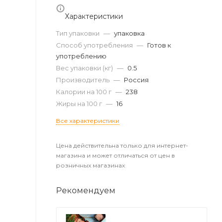
Характеристики
Тип упаковки
—
упаковка
Способ употребления
—
Готов к
употреблению
Вес упаковки (кг)
—
0.5
Производитель
—
Россия
Калории на 100 г
—
238
Жиры на 100 г
—
16
Все характеристики
Цена действительна только для интернет-
магазина и может отличаться от цен в
розничных магазинах
Рекомендуем