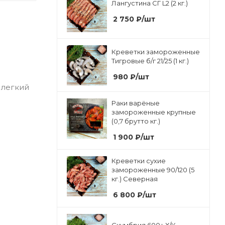
Лангустина СГ L2 (2 кг.)
2 750
₽
/шт
Креветки замороженные
Тигровые б/г 21/25 (1 кг.)
980
₽
/шт
 легкий
Раки варёные
замороженные крупные
(0,7 брутто кг.)
1 900
₽
/шт
Креветки сухие
замороженные 90/120 (5
кг.) Северная
6 800
₽
/шт