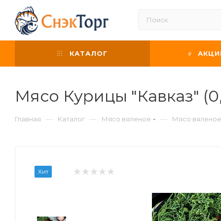
КАТАЛОГ
АКЦИ
Мясо Курицы "Кавказ" (0,5
—
—
—
Главная
Каталог
Мясо вяленое
Мясо вяленое
Хит