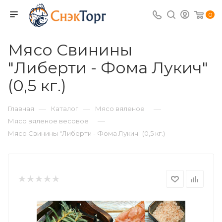
0
Мясо Свинины
"Либерти - Фома Лукич"
(0,5 кг.)
—
—
—
Главная
Каталог
Мясо вяленое
—
Мясо вяленое весовое
Мясо Свинины "Либерти - Фома Лукич" (0,5 кг.)