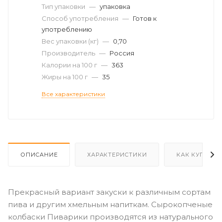
Тип упаковки
—
упаковка
Способ употребления
—
Готов к
употреблению
Вес упаковки (кг)
—
0,70
Производитель
—
Россия
Калории на 100 г
—
363
Жиры на 100 г
—
35
Все характеристики
ОПИСАНИЕ
ХАРАКТЕРИСТИКИ
КАК КУПИТЬ
Прекрасный вариант закуски к различным сортам
пива и другим хмельным напиткам. Сырокопченые
колбаски Пиварики производятся из натурального