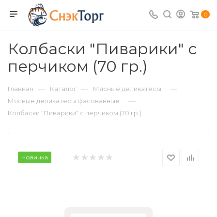
0
Колбаски "Пиварики" с
перчиком (70 гр.)
—
—
—
Главная
Каталог
Мясные деликатесы
—
Мясные деликатесы фасованные
Колбаски "Пиварики" с перчиком (70 гр.)
Новинка