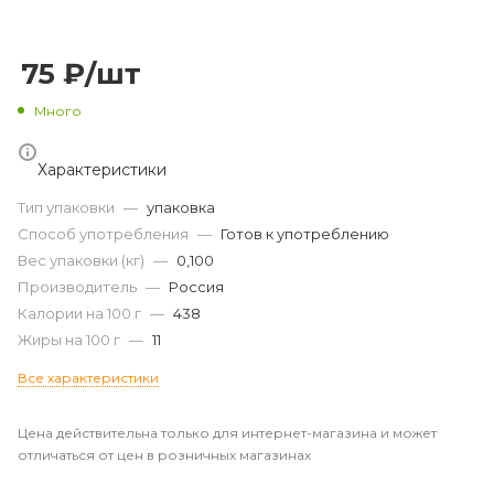
75
₽
/шт
Много
Характеристики
Тип упаковки
—
упаковка
Способ употребления
—
Готов к употреблению
Вес упаковки (кг)
—
0,100
Производитель
—
Россия
Калории на 100 г
—
438
Жиры на 100 г
—
11
Все характеристики
Цена действительна только для интернет-магазина и может
отличаться от цен в розничных магазинах