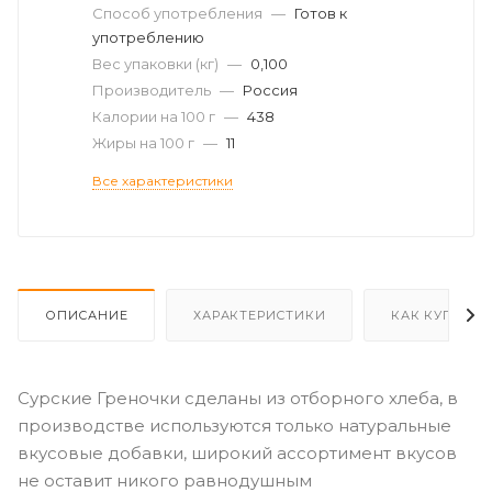
Способ употребления
—
Готов к
употреблению
Вес упаковки (кг)
—
0,100
Производитель
—
Россия
Калории на 100 г
—
438
Жиры на 100 г
—
11
Все характеристики
ОПИСАНИЕ
ХАРАКТЕРИСТИКИ
КАК КУПИТЬ
Сурские Греночки сделаны из отборного хлеба, в
производстве используются только натуральные
вкусовые добавки, широкий ассортимент вкусов
не оставит никого равнодушным