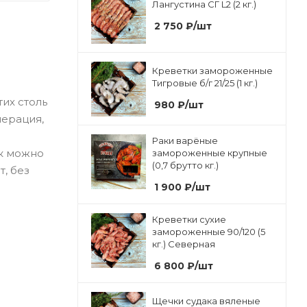
Лангустина СГ L2 (2 кг.)
2 750
₽
/шт
Креветки замороженные
Тигровые б/г 21/25 (1 кг.)
их столь
980
₽
/шт
нерация,
Раки варёные
ак можно
замороженные крупные
(0,7 брутто кг.)
т, без
1 900
₽
/шт
Креветки сухие
замороженные 90/120 (5
кг.) Северная
6 800
₽
/шт
Щечки судака вяленые