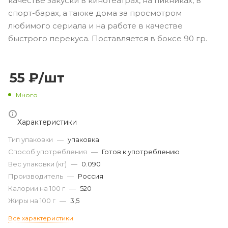
качестве закуски в кинотеатрах, на пикниках, в
спорт-барах, а также дома за просмотром
любимого сериала и на работе в качестве
быстрого перекуса. Поставляется в боксе 90 гр.
55
₽
/шт
Много
Характеристики
Тип упаковки
—
упаковка
Способ употребления
—
Готов к употреблению
Вес упаковки (кг)
—
0.090
Производитель
—
Россия
Калории на 100 г
—
520
Жиры на 100 г
—
3,5
Все характеристики