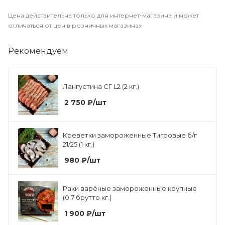
Цена действительна только для интернет-магазина и может
отличаться от цен в розничных магазинах
Рекомендуем
Лангустина СГ L2 (2 кг.)
2 750
₽
/шт
Креветки замороженные Тигровые б/г
21/25 (1 кг.)
980
₽
/шт
Раки варёные замороженные крупные
(0,7 брутто кг.)
1 900
₽
/шт