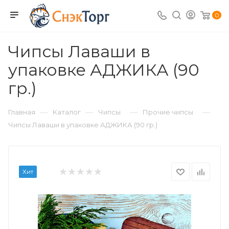
0
Чипсы Лаваши в
упаковке АДЖИКА (90
гр.)
—
—
—
—
Главная
Каталог
Чипсы
Прочие чипсы
Чипсы Лаваши в упаковке АДЖИКА (90 гр.)
Хит